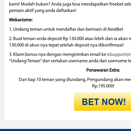
kami! Mudah bukan? Anda juga bisa mendapatkan freebet seb
pemain aktif yang anda daftarkan!
Mekanisme:
1. Undang teman untuk mendaftar dan bermain di NextBet
2. Buat teman anda deposit Rp 130.000 atau lebih dan ia aka
130.000 di akun nya tepat setelah deposit nya dikonfirmasi!
3. Klaim bonus nya dengan mengirimkan email ke
idsupport@
“Undang Teman” dan sertakan username anda dan username 
Penawaran Extra:
Dari tiap 10 teman yang diundang, Pengundang akan m
Rp.195.000!