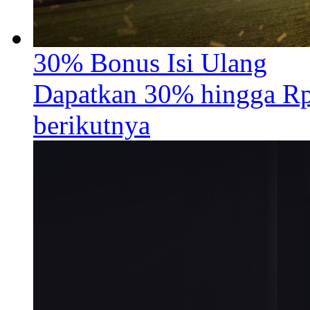
30% Bonus Isi Ulang
Dapatkan 30% hingga Rp.
berikutnya