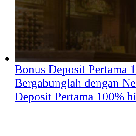
Bonus Deposit Pertama 
Bergabunglah dengan Ne
Deposit Pertama 100% hi