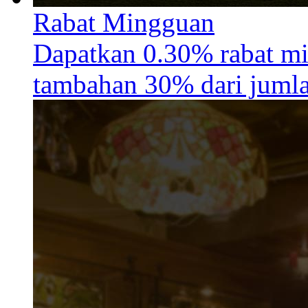
Rabat Mingguan
Dapatkan 0.30% rabat mi
tambahan 30% dari jumla