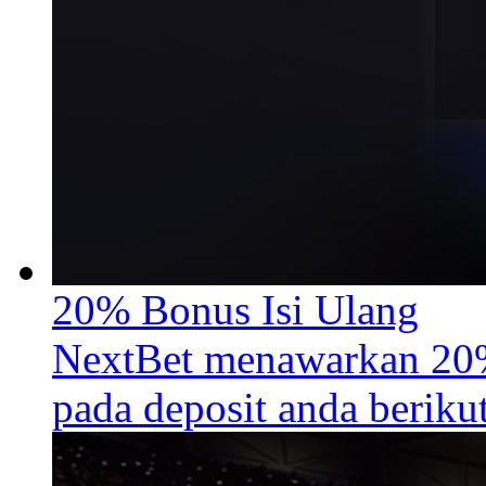
20% Bonus Isi Ulang
NextBet menawarkan 20
pada deposit anda beriku