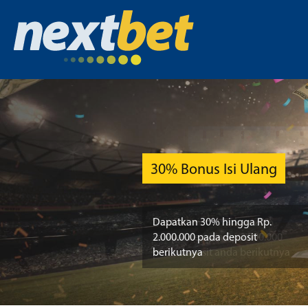
30% Bonus Isi Ulang
20% Bonus Isi Ulang
Dapatkan 30% hingga Rp.
NextBet menawarkan 20%
2.000.000 pada deposit
sampai dengan Rp 2.000.000
berikutnya
pada deposit anda berikutnya