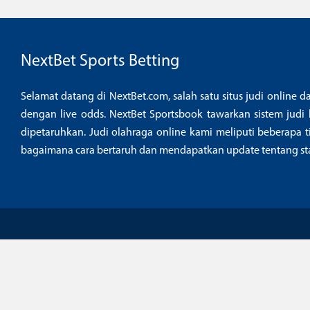
NextBet Sports Betting
Selamat datang di NextBet.com, salah satu situs judi online d
dengan live odds. NextBet Sportsbook tawarkan sistem judi 
dipetaruhkan. Judi olahraga online kami meliputi beberapa 
bagaimana cara bertaruh dan mendapatkan update tentang stati